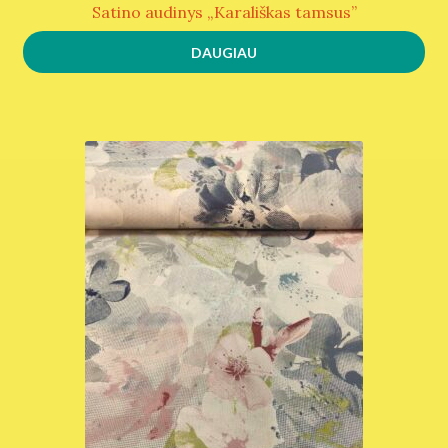
Satino audinys „Karališkas tamsus”
DAUGIAU