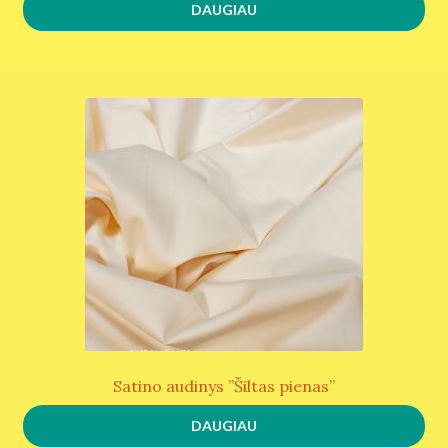
DAUGIAU
Satino audinys ”Šiltas pienas”
DAUGIAU