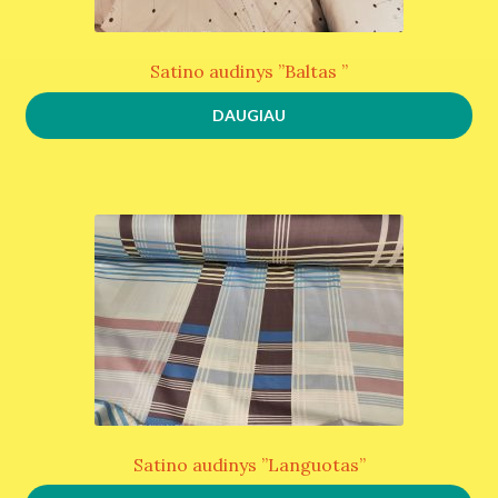
Satino audinys ”Baltas ”
DAUGIAU
Satino audinys ”Languotas”