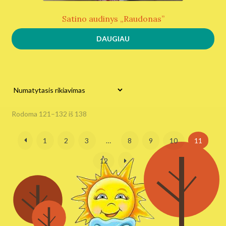
Satino audinys „Raudonas”
DAUGIAU
Rodoma 121–132 iš 138
1
2
3
…
8
9
10
11
12