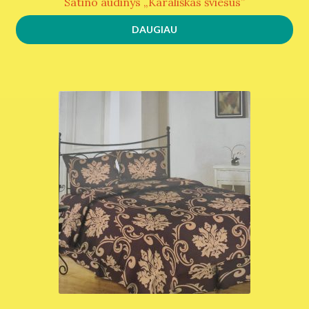
Satino audinys „Karališkas šviesus”
DAUGIAU