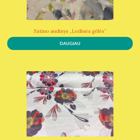
Satino audinys „Ledinės gėlės”
DAUGIAU