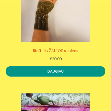
AKCIJA
Grikių lukštų gaminiai
KITA
Audiniai patalynei
Riešinės ŽALIOS spalvos
Riešinės
€
20,00
DAUGIAU