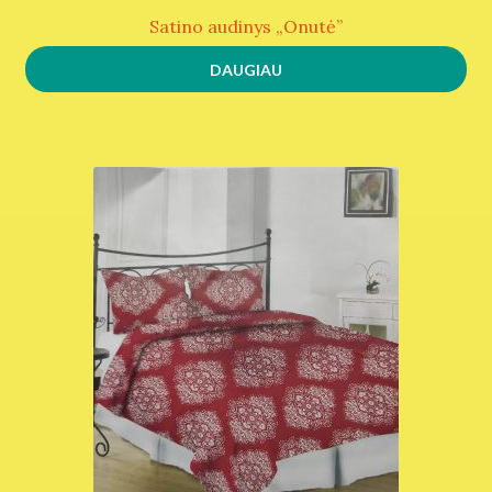
Satino audinys „Onutė”
DAUGIAU