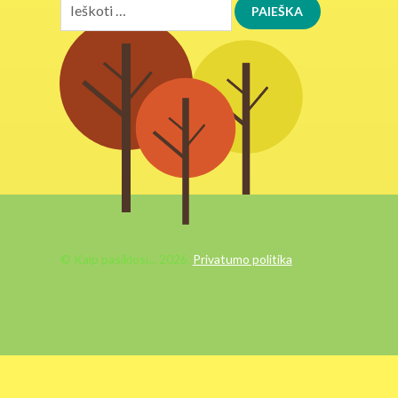
Ieškoti:
© Kaip pasiklosi... 2026.
Privatumo politika