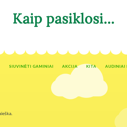
Pereiti
Pereiti
prie
prie
Kaip pasiklosi...
meniu
turinio
I
SIUVINĖTI GAMINIAI
AKCIJA
KITA
AUDINIAI
ieška.