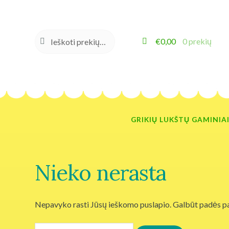
IEŠKOTI
Ieškoti:
€
0,00
0 prekių
GRIKIŲ LUKŠTŲ GAMINIA
Nieko nerasta
Nepavyko rasti Jūsų ieškomo puslapio. Galbūt padės pa