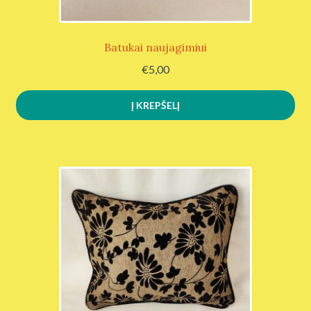
Batukai naujagimiui
€
5,00
Į KREPŠELĮ