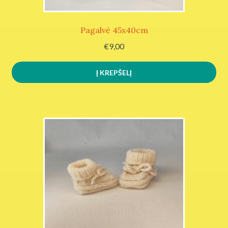
Pagalvė 45x40cm
€
9,00
Į KREPŠELĮ