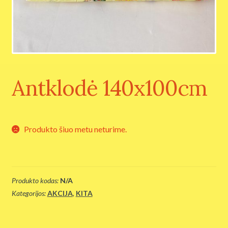
AKCIJA
Grikių lukštų gaminiai
KITA
Antklodė 140x100cm
Audiniai patalynei
Riešinės
Produkto šiuo metu neturime.
Produkto kodas:
N/A
Kategorijos:
AKCIJA
,
KITA