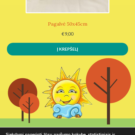
Pagalvė 50x45cm
€
9,00
Į KREPŠELĮ
Siekdami pagerinti Jūsų naršymo kokybę, statistiniais ir